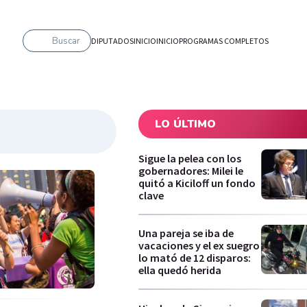
Buscar
DIPUTADOS
INICIO
INICIO
PROGRAMAS COMPLETOS
LO ÚLTIMO
Sigue la pelea con los
gobernadores: Milei le
quitó a Kiciloff un fondo
clave
Una pareja se iba de
vacaciones y el ex suegro
lo mató de 12 disparos:
ella quedó herida