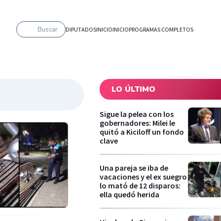
Buscar
DIPUTADOS
INICIO
INICIO
PROGRAMAS COMPLETOS
LO ÚLTIMO
Sigue la pelea con los
gobernadores: Milei le
quitó a Kiciloff un fondo
clave
Una pareja se iba de
vacaciones y el ex suegro
lo mató de 12 disparos:
ella quedó herida