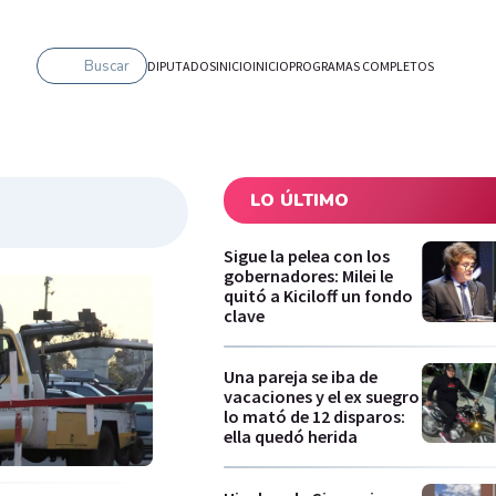
Buscar
DIPUTADOS
INICIO
INICIO
PROGRAMAS COMPLETOS
LO ÚLTIMO
Sigue la pelea con los
gobernadores: Milei le
quitó a Kiciloff un fondo
clave
Una pareja se iba de
vacaciones y el ex suegro
lo mató de 12 disparos:
ella quedó herida