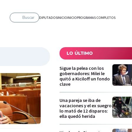
Buscar
DIPUTADOS
INICIO
INICIO
PROGRAMAS COMPLETOS
LO ÚLTIMO
Sigue la pelea con los
gobernadores: Milei le
quitó a Kiciloff un fondo
clave
Una pareja se iba de
vacaciones y el ex suegro
lo mató de 12 disparos:
ella quedó herida