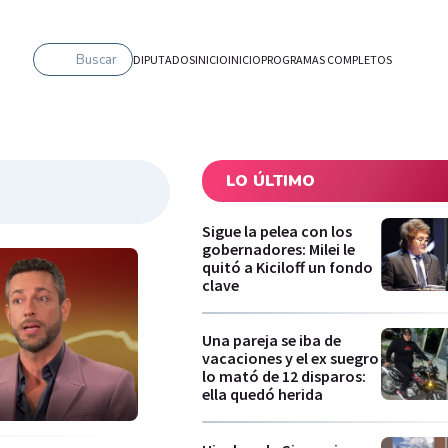
Buscar
DIPUTADOS
INICIO
INICIO
PROGRAMAS COMPLETOS
LO ÚLTIMO
Sigue la pelea con los
gobernadores: Milei le
quitó a Kiciloff un fondo
clave
Una pareja se iba de
vacaciones y el ex suegro
lo mató de 12 disparos:
ella quedó herida