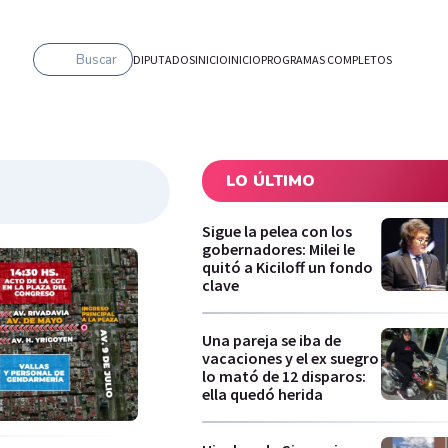
Buscar
DIPUTADOS
INICIO
INICIO
PROGRAMAS COMPLETOS
LO ÚLTIMO
Sigue la pelea con los
gobernadores: Milei le
quitó a Kiciloff un fondo
clave
Una pareja se iba de
vacaciones y el ex suegro
lo mató de 12 disparos:
ella quedó herida