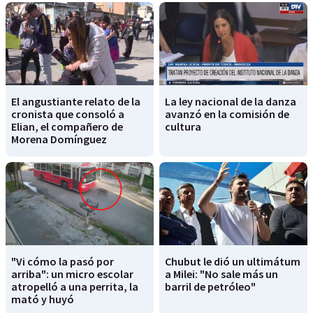
El angustiante relato de la
La ley nacional de la danza
cronista que consoló a
avanzó en la comisión de
Elian, el compañero de
cultura
Morena Domínguez
"Vi cómo la pasó por
Chubut le dió un ultimátum
arriba": un micro escolar
a Milei: "No sale más un
atropelló a una perrita, la
barril de petróleo"
mató y huyó