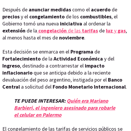
Después de
anunciar medidas
como el
acuerdo
de
precios
y el
congelamiento
de los
combustibles
, el
Gobierno tomó una nueva
iniciativa
al ordenar la
extensión
de la
congelación
de las
tarifas
de
luz
y
gas
,
al menos hasta el mes de
noviembre
.
Esta decisión se enmarca en el
Programa
de
Fortalecimiento
de la
Actividad Económica
y del
Ingreso
, destinado a contrarrestar el
impacto
inflacionario
que se anticipa debido a la reciente
devaluación del peso argentino, instigada por el
Banco
Central
a solicitud del
Fondo Monetario Internacional
.
TE PUEDE INTERESAR:
Quién era Mariano
Barbieri, el ingeniero asesinado para robarle
el celular en Palermo
El congelamiento de las tarifas de servicios públicos se