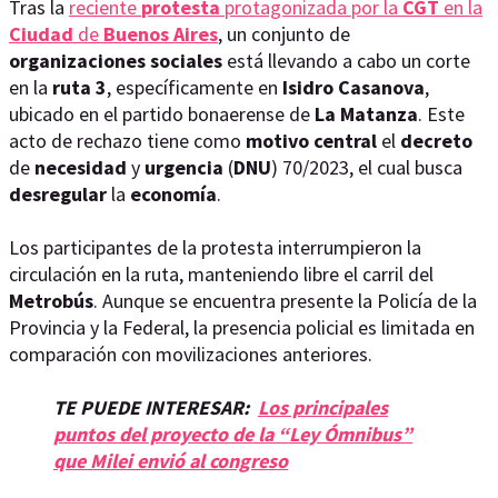
Tras la
reciente
protesta
protagonizada por la
CGT
en la
Ciudad
de
Buenos
Aires
, un conjunto de
organizaciones
sociales
está llevando a cabo un corte
en la
ruta
3
, específicamente en
Isidro
Casanova
,
ubicado en el partido bonaerense de
La
Matanza
. Este
acto de rechazo tiene como
motivo
central
el
decreto
de
necesidad
y
urgencia
(
DNU
) 70/2023, el cual busca
desregular
la
economía
.
Los participantes de la protesta interrumpieron la
circulación en la ruta, manteniendo libre el carril del
Metrobús
. Aunque se encuentra presente la Policía de la
Provincia y la Federal, la presencia policial es limitada en
comparación con movilizaciones anteriores.
TE PUEDE INTERESAR:
Los principales
puntos del proyecto de la “Ley Ómnibus”
que Milei envió al congreso