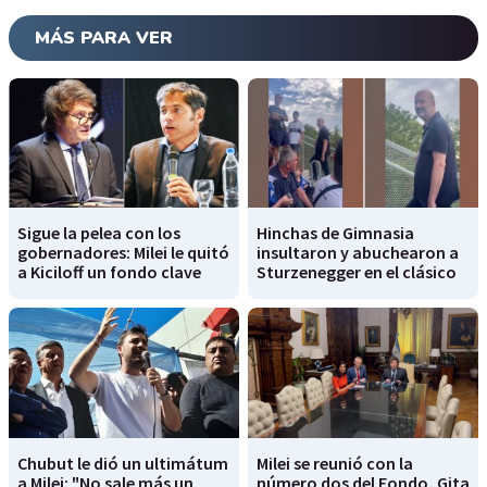
MÁS PARA VER
Sigue la pelea con los
Hinchas de Gimnasia
gobernadores: Milei le quitó
insultaron y abuchearon a
a Kiciloff un fondo clave
Sturzenegger en el clásico
Chubut le dió un ultimátum
Milei se reunió con la
a Milei: "No sale más un
número dos del Fondo, Gita