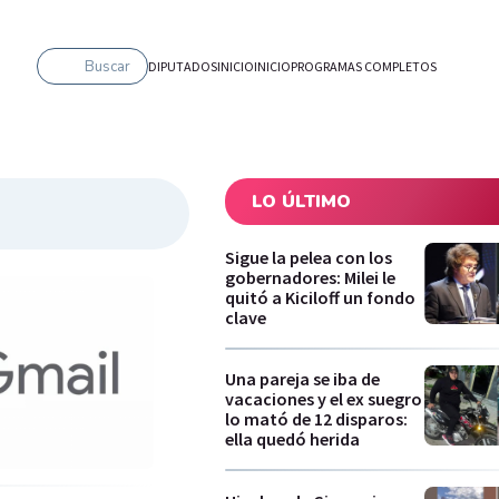
Buscar
DIPUTADOS
INICIO
INICIO
PROGRAMAS COMPLETOS
LO ÚLTIMO
Sigue la pelea con los
gobernadores: Milei le
quitó a Kiciloff un fondo
clave
Una pareja se iba de
vacaciones y el ex suegro
lo mató de 12 disparos:
ella quedó herida