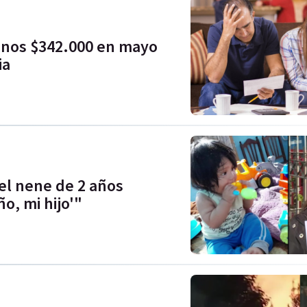
menos $342.000 en mayo
ia
el nene de 2 años
o, mi hijo'"