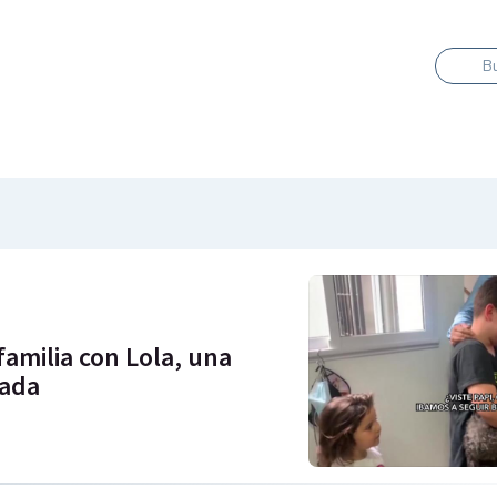
B
amilia con Lola, una
iada