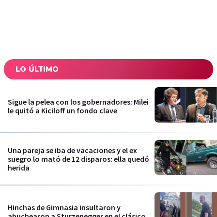
LO ÚLTIMO
Sigue la pelea con los gobernadores: Milei
le quitó a Kiciloff un fondo clave
Una pareja se iba de vacaciones y el ex
suegro lo mató de 12 disparos: ella quedó
herida
Hinchas de Gimnasia insultaron y
abuchearon a Sturzenegger en el clásico