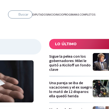
Buscar
DIPUTADOS
INICIO
INICIO
PROGRAMAS COMPLETOS
LO ÚLTIMO
Sigue la pelea con los
gobernadores: Milei le
quitó a Kiciloff un fondo
clave
Una pareja se iba de
vacaciones y el ex suegro
lo mató de 12 disparos:
ella quedó herida