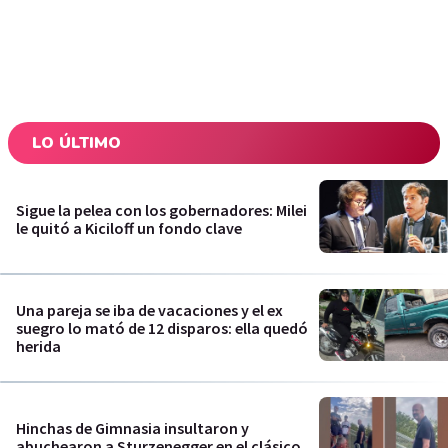
LO ÚLTIMO
Sigue la pelea con los gobernadores: Milei
le quitó a Kiciloff un fondo clave
Una pareja se iba de vacaciones y el ex
suegro lo mató de 12 disparos: ella quedó
herida
Hinchas de Gimnasia insultaron y
abuchearon a Sturzenegger en el clásico