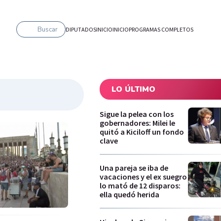
Buscar
DIPUTADOS
INICIO
INICIO
PROGRAMAS COMPLETOS
LO ÚLTIMO
Sigue la pelea con los
gobernadores: Milei le
quitó a Kiciloff un fondo
clave
Una pareja se iba de
vacaciones y el ex suegro
lo mató de 12 disparos:
ella quedó herida