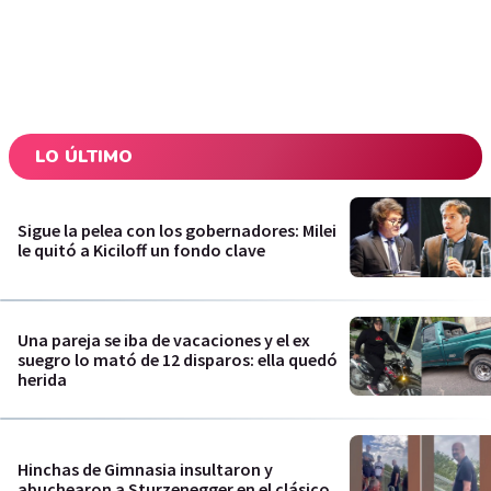
LO ÚLTIMO
Sigue la pelea con los gobernadores: Milei
le quitó a Kiciloff un fondo clave
Una pareja se iba de vacaciones y el ex
suegro lo mató de 12 disparos: ella quedó
herida
Hinchas de Gimnasia insultaron y
abuchearon a Sturzenegger en el clásico