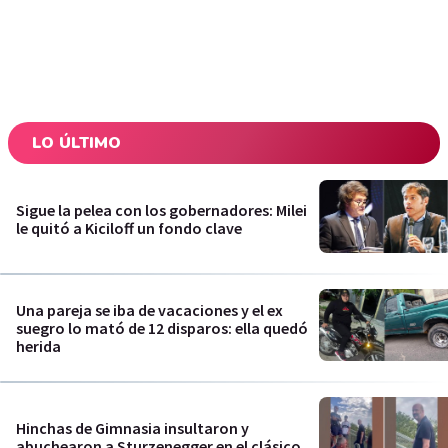
LO ÚLTIMO
Sigue la pelea con los gobernadores: Milei
le quitó a Kiciloff un fondo clave
Una pareja se iba de vacaciones y el ex
suegro lo mató de 12 disparos: ella quedó
herida
Hinchas de Gimnasia insultaron y
abuchearon a Sturzenegger en el clásico