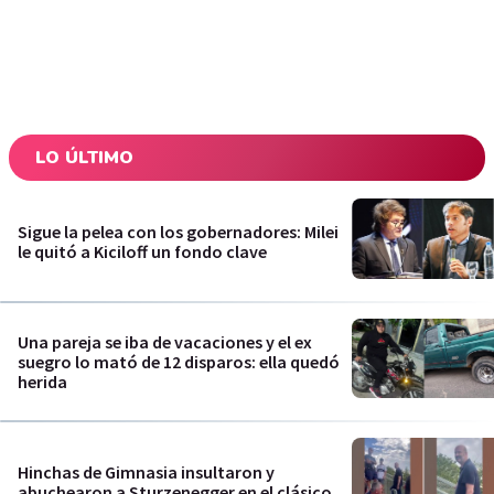
LO ÚLTIMO
Sigue la pelea con los gobernadores: Milei
le quitó a Kiciloff un fondo clave
Una pareja se iba de vacaciones y el ex
suegro lo mató de 12 disparos: ella quedó
herida
Hinchas de Gimnasia insultaron y
abuchearon a Sturzenegger en el clásico