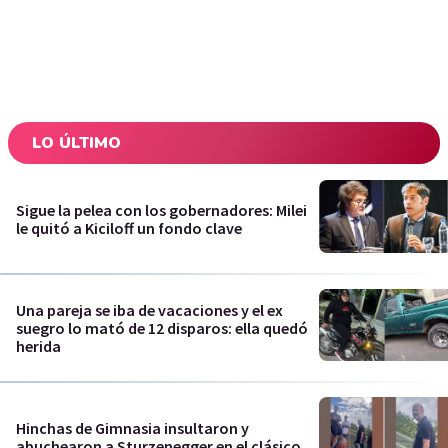
LO ÚLTIMO
Sigue la pelea con los gobernadores: Milei
le quitó a Kiciloff un fondo clave
Una pareja se iba de vacaciones y el ex
suegro lo mató de 12 disparos: ella quedó
herida
Hinchas de Gimnasia insultaron y
abuchearon a Sturzenegger en el clásico