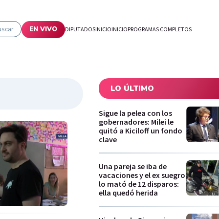
uscar
EN VIVO
DIPUTADOS
INICIO
INICIO
PROGRAMAS COMPLETOS
LO ÚLTIMO
Sigue la pelea con los
gobernadores: Milei le
quitó a Kiciloff un fondo
clave
Una pareja se iba de
vacaciones y el ex suegro
lo mató de 12 disparos:
ella quedó herida