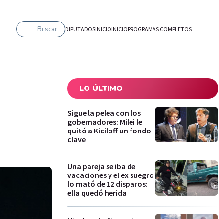
Buscar
DIPUTADOS
INICIO
INICIO
PROGRAMAS COMPLETOS
LO ÚLTIMO
Sigue la pelea con los
gobernadores: Milei le
quitó a Kiciloff un fondo
clave
Una pareja se iba de
vacaciones y el ex suegro
lo mató de 12 disparos:
ella quedó herida