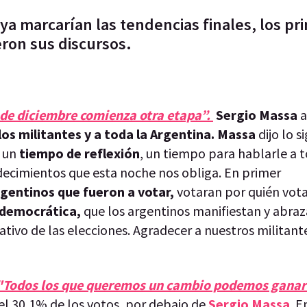
ya marcarían las tendencias finales, los pri
eron sus discursos.
0 de diciembre comienza otra etapa”.
Sergio Massa
a
los militantes y a toda la Argentina. Massa
dijo lo s
 un
tiempo de reflexión
, un tiempo para hablarle a t
decimientos que esta noche nos obliga. En primer
rgentinos que fueron a votar,
votaran por quién vot
 democrática,
que los argentinos manifiestan y abraz
tivo de las elecciones. Agradecer a nuestros militante
: "Todos los que queremos un cambio podemos ganar
el 30,1% de los votos, por debajo de
Sergio Massa
. E