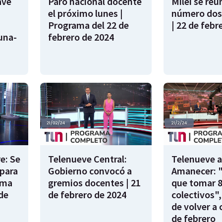
ave
Paro nacional docente
Milei se reu
el próximo lunes |
número dos
Programa del 22 de
| 22 de febr
una-
febrero de 2024
e: Se
Telenueve Central:
Telenueve a
para
Gobierno convocó a
Amanecer: 
ama
gremios docentes | 21
que tomar 
de
de febrero de 2024
colectivos",
de volver a 
de febrero