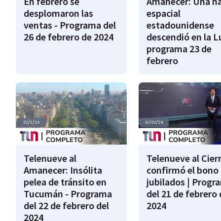
En febrero se
Amanecer: Una n
desplomaron las
espacial
ventas - Programa del
estadounidense
26 de febrero de 2024
descendió en la L
programa 23 de
febrero
Telenueve al
Telenueve al Cierr
Amanecer: Insólita
confirmó el bono 
pelea de tránsito en
jubilados | Progr
Tucumán - Programa
del 21 de febrero 
del 22 de febrero del
2024
2024