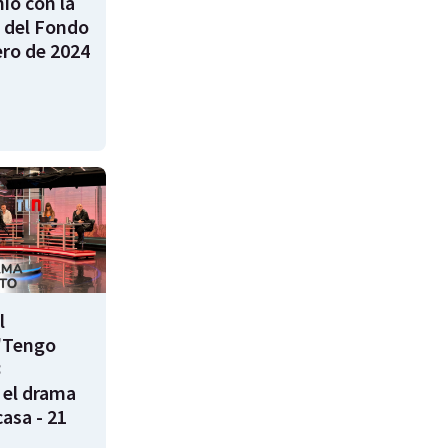
nió con la
 del Fondo
ero de 2024
l
"Tengo
8
 el drama
casa - 21