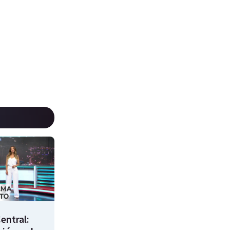
entral: