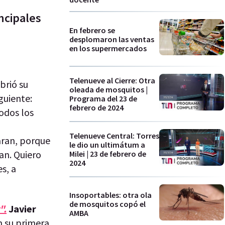
ncipales
En febrero se
desplomaron las ventas
en los supermercados
Telenueve al Cierre: Otra
brió su
oleada de mosquitos |
iguiente:
Programa del 23 de
febrero de 2024
odos los
Telenueve Central: Torres
aran, porque
le dio un ultimátum a
an. Quiero
Milei | 23 de febrero de
2024
s, a
Insoportables: otra ola
de mosquitos copó el
".
Javier
AMBA
n su primera