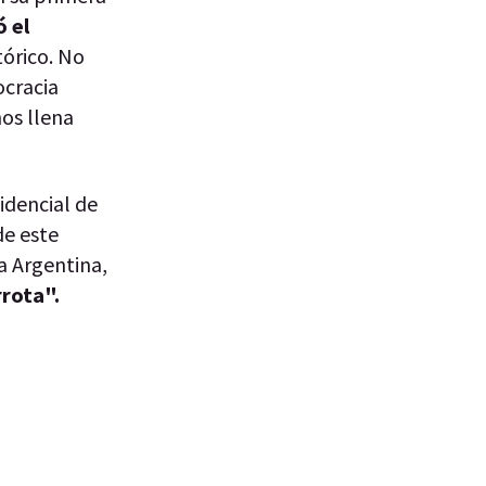
 el
tórico. No
ocracia
nos llena
idencial de
de este
a Argentina,
rrota".