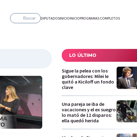
Buscar
DIPUTADOS
INICIO
INICIO
PROGRAMAS COMPLETOS
LO ÚLTIMO
Sigue la pelea con los
gobernadores: Milei le
quitó a Kiciloff un fondo
clave
Una pareja se iba de
vacaciones y el ex suegro
lo mató de 12 disparos:
ella quedó herida