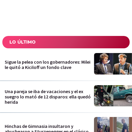
LO ÚLTIMO
Sigue la pelea con los gobernadores: Milei
le quitó a Kiciloff un fondo clave
Una pareja se iba de vacaciones y el ex
suegro lo mató de 12 disparos: ella quedó
herida
Hinchas de Gimnasia insultaron y
abuchearon a Sturzenegger en el clásico