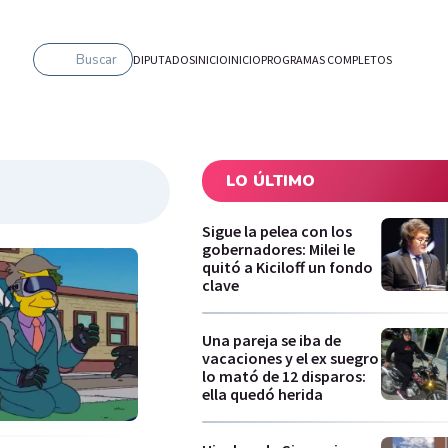
Buscar
DIPUTADOS
INICIO
INICIO
PROGRAMAS COMPLETOS
LO ÚLTIMO
Sigue la pelea con los
gobernadores: Milei le
quitó a Kiciloff un fondo
clave
Una pareja se iba de
vacaciones y el ex suegro
lo mató de 12 disparos:
ella quedó herida