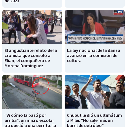
de 2023
El angustiante relato de la
La ley nacional de la danza
cronista que consoló a
avanzó en la comisión de
Elian, el compañero de
cultura
Morena Domínguez
"Vi cómo la pasó por
Chubut le dió un ultimátum
arriba": un micro escolar
a Milei: "No sale más un
atropelló a una perrita, la
barril de petróleo"