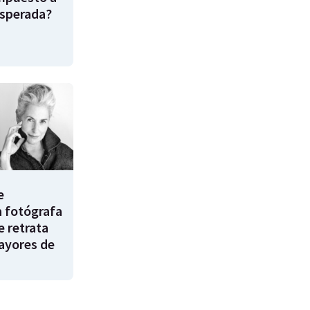
esperada?
e
a fotógrafa
e retrata
ayores de