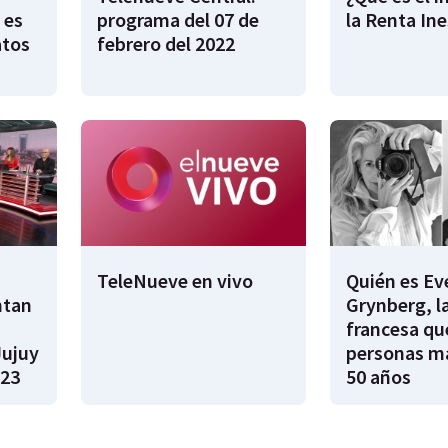
 es
programa del 07 de
la Renta In
atos
febrero del 2022
TeleNueve en vivo
Quién es Ev
ntan
Grynberg, l
francesa qu
Jujuy
personas m
023
50 años