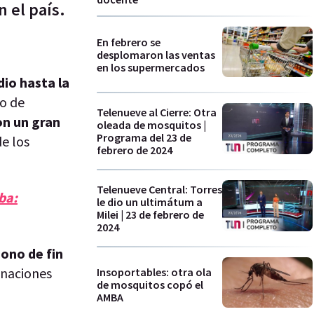
n el país.
En febrero se
desplomaron las ventas
en los supermercados
io hasta la
to de
Telenueve al Cierre: Otra
on un gran
oleada de mosquitos |
Programa del 23 de
e los
febrero de 2024
Telenueve Central: Torres
ba:
le dio un ultimátum a
Milei | 23 de febrero de
2024
ono de fin
gnaciones
Insoportables: otra ola
de mosquitos copó el
AMBA