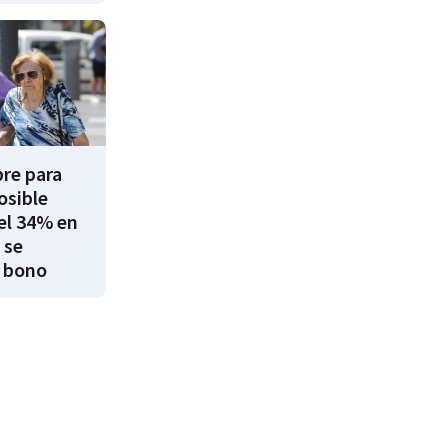
re para
osible
el 34% en
 se
 bono