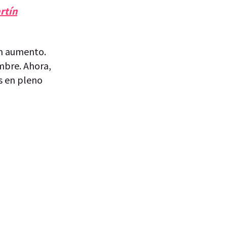
rtín
un aumento.
mbre. Ahora,
es en pleno