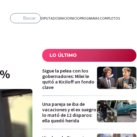
Buscar
DIPUTADOS
INICIO
INICIO
PROGRAMAS COMPLETOS
LO ÚLTIMO
1%
Sigue la pelea con los
gobernadores: Milei le
quitó a Kiciloff un fondo
clave
Una pareja se iba de
vacaciones y el ex suegro
lo mató de 12 disparos:
ella quedó herida