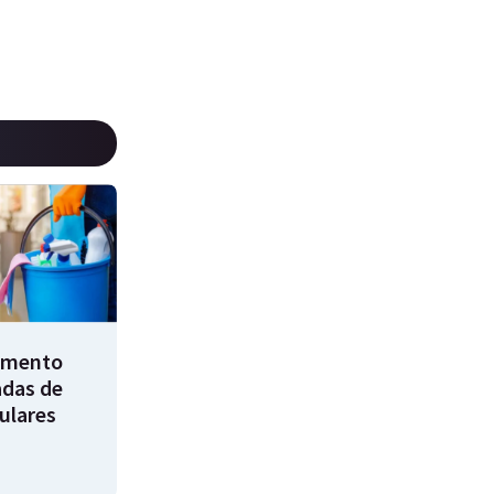
umento
adas de
ulares