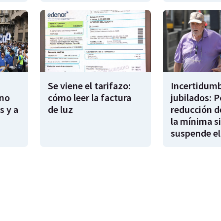
Se viene el tarifazo:
Incertidumb
rno
cómo leer la factura
jubilados: P
s y a
de luz
reducción d
la mínima si
suspende el