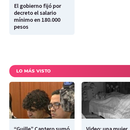
El gobierno fijó por
decreto el salario
mínimo en 180.000
pesos
LO MÁS VISTO
“Guille” Cantero sumó
Video: una mujer