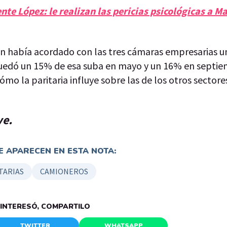
te López: le realizan las pericias psicológicas a Ma
ien había acordado con las tres cámaras empresarias 
 Quedó un 15% de esa suba en mayo y un 16% en septie
mo la paritaria influye sobre las de los otros sector
ve.
 APARECEN EN ESTA NOTA:
TARIAS
CAMIONEROS
E INTERESÓ, COMPARTILO
TWITTER
WHATSAPP