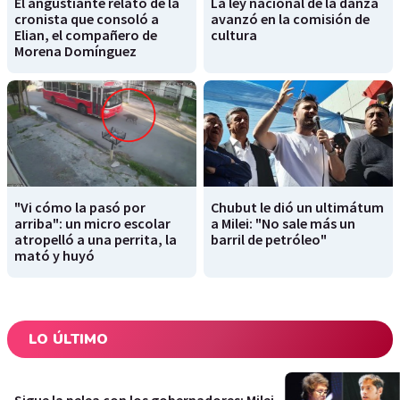
El angustiante relato de la
La ley nacional de la danza
cronista que consoló a
avanzó en la comisión de
Elian, el compañero de
cultura
Morena Domínguez
"Vi cómo la pasó por
Chubut le dió un ultimátum
arriba": un micro escolar
a Milei: "No sale más un
atropelló a una perrita, la
barril de petróleo"
mató y huyó
LO ÚLTIMO
Sigue la pelea con los gobernadores: Milei