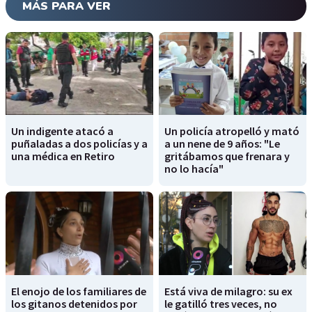
MÁS PARA VER
Un indigente atacó a
Un policía atropelló y mató
puñaladas a dos policías y a
a un nene de 9 años: "Le
una médica en Retiro
gritábamos que frenara y
no lo hacía"
El enojo de los familiares de
Está viva de milagro: su ex
los gitanos detenidos por
le gatilló tres veces, no