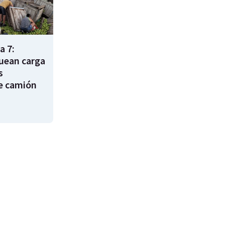
a 7:
uean carga
s
e camión