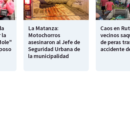
da
La Matanza:
Caos en Rut
 la
Motochorros
vecinos saq
Mole"
asesinaron al Jefe de
de peras tra
sposo
Seguridad Urbana de
accidente d
la municipalidad