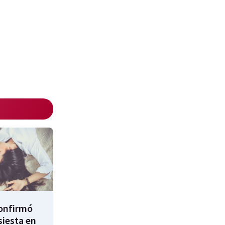
confirmó
siesta en