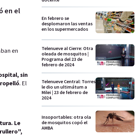
ó en el
En febrero se
desplomaron las ventas
en los supermercados
Telenueve al Cierre: Otra
aban en
oleada de mosquitos |
Programa del 23 de
febrero de 2024
ospital, sin
Telenueve Central: Torres
tropelló
. El
le dio un ultimátum a
Milei | 23 de febrero de
2024
Insoportables: otra ola
tura. Le
de mosquitos copó el
AMBA
rullero",