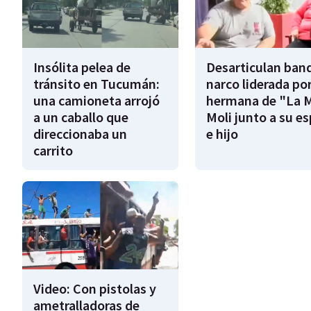
Insólita pelea de
Desarticulan ban
tránsito en Tucumán:
narco liderada por
una camioneta arrojó
hermana de "La 
a un caballo que
Moli junto a su e
direccionaba un
e hijo
carrito
Video: Con pistolas y
ametralladoras de