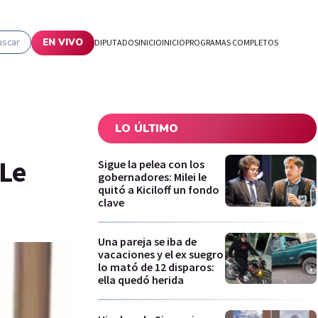
uscar
EN VIVO
DIPUTADOS
INICIO
INICIO
PROGRAMAS COMPLETOS
LO ÚLTIMO
"Le
Sigue la pelea con los
gobernadores: Milei le
quitó a Kiciloff un fondo
clave
Una pareja se iba de
vacaciones y el ex suegro
lo mató de 12 disparos:
ella quedó herida