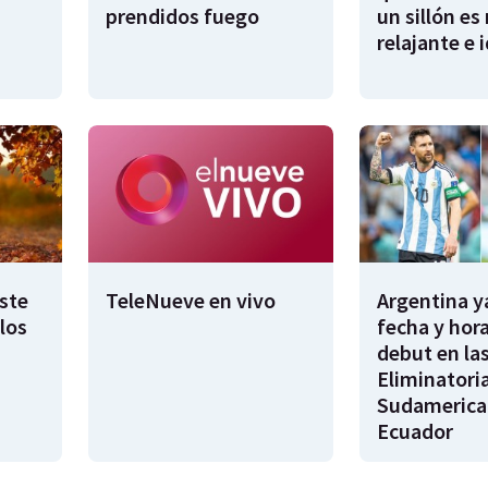
prendidos fuego
un sillón es
relajante e 
este
TeleNueve en vivo
Argentina y
los
fecha y hora
debut en la
Eliminatori
Sudamerica
Ecuador