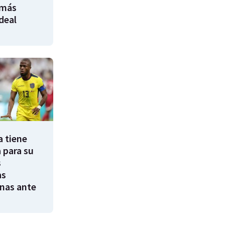
 más
ideal
a tiene
 para su
s
as
nas ante