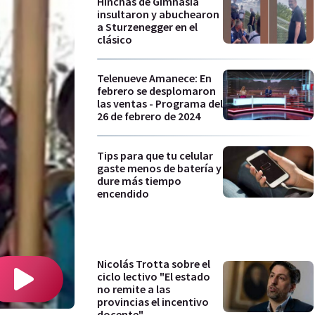
Hinchas de Gimnasia
insultaron y abuchearon
a Sturzenegger en el
clásico
Telenueve Amanece: En
febrero se desplomaron
las ventas - Programa del
26 de febrero de 2024
Tips para que tu celular
gaste menos de batería y
dure más tiempo
encendido
Nicolás Trotta sobre el
ciclo lectivo "El estado
no remite a las
provincias el incentivo
docente"