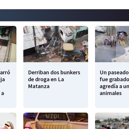
garró
Derriban dos bunkers
Un paseador
ija
de droga en La
fue grabado
Matanza
agredía a un
 a
animales