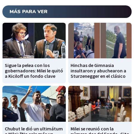
MÁS PARA VER
Sigue la pelea con los
Hinchas de Gimnasia
gobernadores: Milei le quitó
insultaron y abuchearon a
a Kiciloff un fondo clave
Sturzenegger en el clásico
Chubut le dió un ultimátum
Milei se reunió con la
a Milei: "No sale más un
número dos del Fondo, Gita