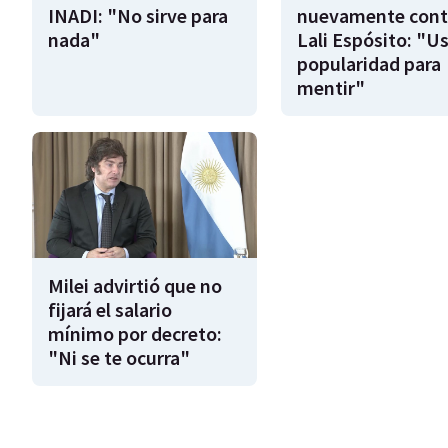
INADI: "No sirve para
nuevamente cont
nada"
Lali Espósito: "U
popularidad para
mentir"
Milei advirtió que no
fijará el salario
mínimo por decreto:
"Ni se te ocurra"