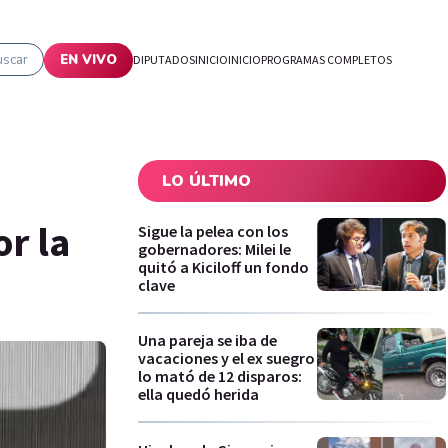
uscar
EN VIVO
DIPUTADOS
INICIO
INICIO
PROGRAMAS COMPLETOS
LO ÚLTIMO
or la
Sigue la pelea con los
gobernadores: Milei le
quitó a Kiciloff un fondo
clave
Una pareja se iba de
vacaciones y el ex suegro
lo mató de 12 disparos:
ella quedó herida