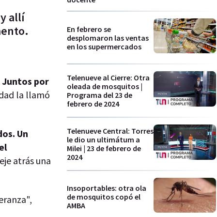
 allí
mento.
En febrero se
desplomaron las ventas
en los supermercados
Telenueve al Cierre: Otra
Juntos por
oleada de mosquitos |
udad la llamó
Programa del 23 de
febrero de 2024
Telenueve Central: Torres
os. Un
le dio un ultimátum a
el
Milei | 23 de febrero de
2024
je atrás una
Insoportables: otra ola
de mosquitos copó el
eranza",
AMBA