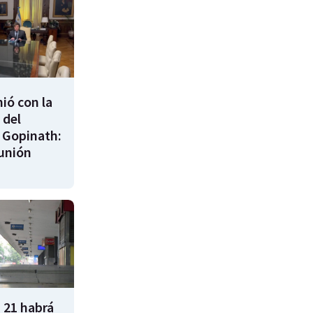
nió con la
 del
 Gopinath:
unión
 21 habrá