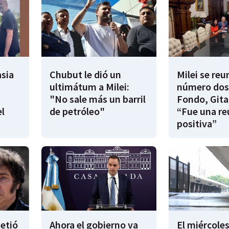
sia
Chubut le dió un
Milei se reu
ultimátum a Milei:
número dos
"No sale más un barril
Fondo, Gita
l
de petróleo"
“Fue una re
positiva”
metió
Ahora el gobierno va
El miércoles