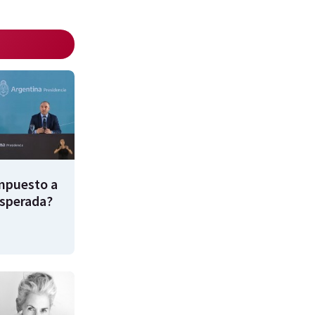
impuesto a
esperada?