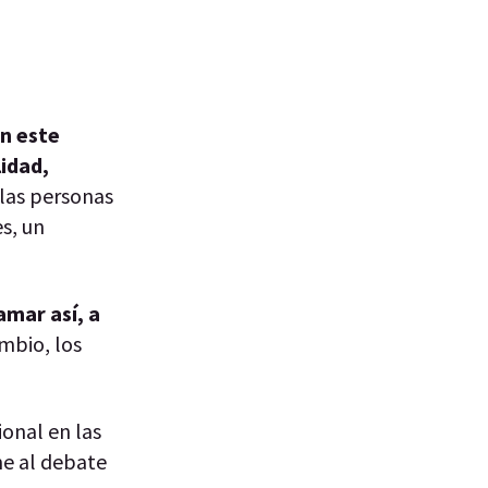
n este
idad,
 las personas
s, un
amar así, a
mbio, los
ional en las
me al debate