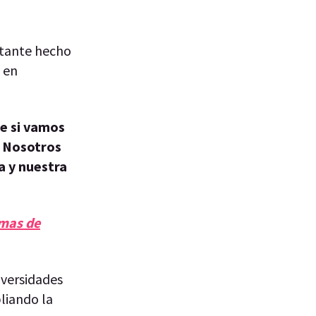
litante hecho
 en
se si vamos
. Nosotros
a y nuestra
emas de
iversidades
pliando la