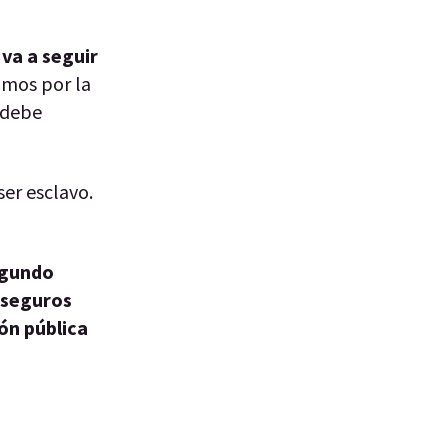
 va a seguir
mos por la
 debe
ser esclavo.
egundo
 seguros
ón pública