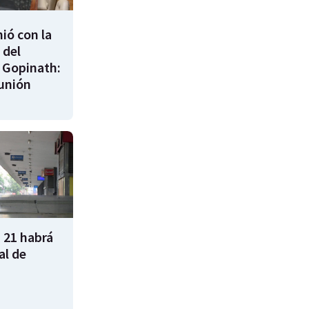
nió con la
 del
 Gopinath:
unión
 21 habrá
al de