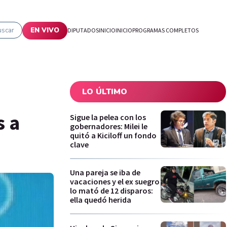
uscar
EN VIVO
DIPUTADOS
INICIO
INICIO
PROGRAMAS COMPLETOS
LO ÚLTIMO
s a
Sigue la pelea con los
gobernadores: Milei le
quitó a Kiciloff un fondo
clave
Una pareja se iba de
vacaciones y el ex suegro
lo mató de 12 disparos:
ella quedó herida