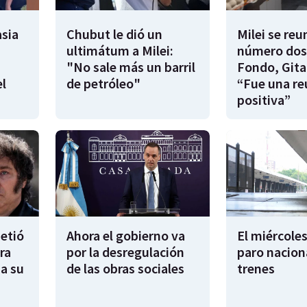
sia
Chubut le dió un
Milei se reu
ultimátum a Milei:
número dos
"No sale más un barril
Fondo, Gita
l
de petróleo"
“Fue una re
positiva”
metió
Ahora el gobierno va
El miércoles
ra
por la desregulación
paro nacion
sa su
de las obras sociales
trenes