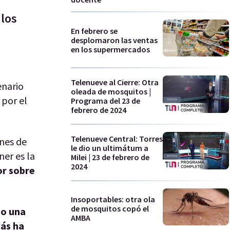
 los
En febrero se
desplomaron las ventas
en los supermercados
Telenueve al Cierre: Otra
enario
oleada de mosquitos |
 por el
Programa del 23 de
febrero de 2024
Telenueve Central: Torres
ones de
le dio un ultimátum a
er es la
Milei | 23 de febrero de
2024
or sobre
Insoportables: otra ola
de mosquitos copó el
do una
AMBA
más ha