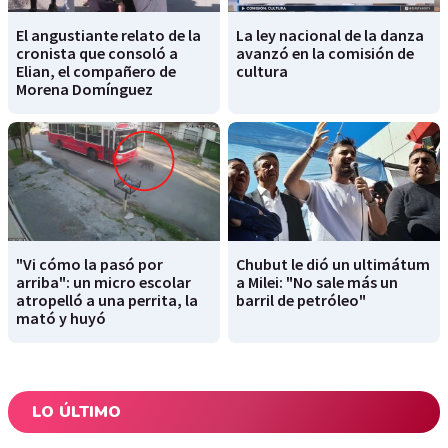
El angustiante relato de la
La ley nacional de la danza
cronista que consoló a
avanzó en la comisión de
Elian, el compañero de
cultura
Morena Domínguez
"Vi cómo la pasó por
Chubut le dió un ultimátum
arriba": un micro escolar
a Milei: "No sale más un
atropelló a una perrita, la
barril de petróleo"
mató y huyó
LO ÚLTIMO