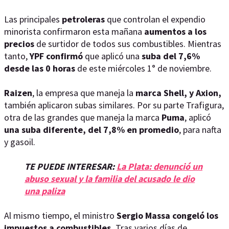
Las principales
petroleras
que controlan el expendio
minorista confirmaron esta mañana
aumentos a los
precios
de surtidor de todos sus combustibles. Mientras
tanto,
YPF confirmó
que aplicó una
suba del 7,6%
desde las 0 horas
de este miércoles 1° de noviembre.
Raizen
, la empresa que maneja la
marca Shell, y Axion,
también aplicaron subas similares. Por su parte Trafigura,
otra de las grandes que maneja la marca
Puma
, aplicó
una suba diferente, del 7,8% en promedio
, para nafta
y gasoil.
TE PUEDE INTERESAR:
La Plata: denunció un
abuso sexual y la familia del acusado le dio
una paliza
Al mismo tiempo, el ministro
Sergio Massa congeló los
impuestos a combustibles.
Tras varios días de