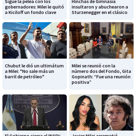
Sigue la pelea con los
Hinchas de Gimnasia
gobernadores: Milei le quitó
insultaron y abuchearon a
a Kiciloff un fondo clave
Sturzenegger en el clásico
Chubut le dió un ultimátum
Milei se reunió con la
a Milei: "No sale más un
número dos del Fondo, Gita
barril de petróleo"
Gopinath: “Fue una reunión
positiva”
El Gobierno cierra el INADI:
Javier Milei arremetió