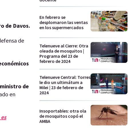
En febrero se
desplomaron las ventas
ro de Davos.
en los supermercados
 defensa de
Telenueve al Cierre: Otra
oleada de mosquitos |
Programa del 23 de
febrero de 2024
, económicos
Telenueve Central: Torres
le dio un ultimátum a
 ministro de
Milei | 23 de febrero de
2024
ado en
Insoportables: otra ola
de mosquitos copó el
 es
AMBA