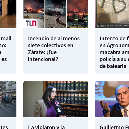
 mail
Incendio de al menos
Intento de 
no:
siete colectivos en
en Agronomí
n
Zárate: ¿fue
macabra am
 es
intencional?
policía a su
de balearla
rtes
La violaron y la
Guillermo F