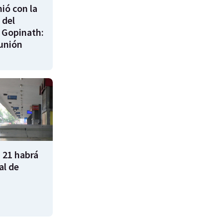
nió con la
 del
 Gopinath:
unión
 21 habrá
al de