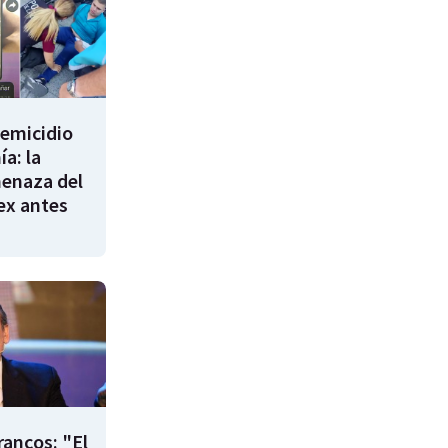
femicidio
a: la
enaza del
 ex antes
rancos: "El