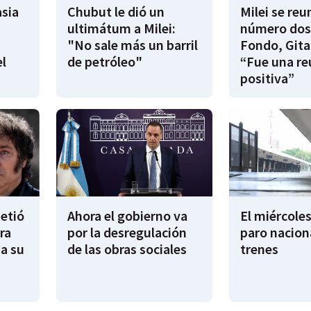
sia
Chubut le dió un
Milei se reu
ultimátum a Milei:
número dos
"No sale más un barril
Fondo, Gita
l
de petróleo"
“Fue una re
positiva”
metió
Ahora el gobierno va
El miércoles
ra
por la desregulación
paro nacion
sa su
de las obras sociales
trenes