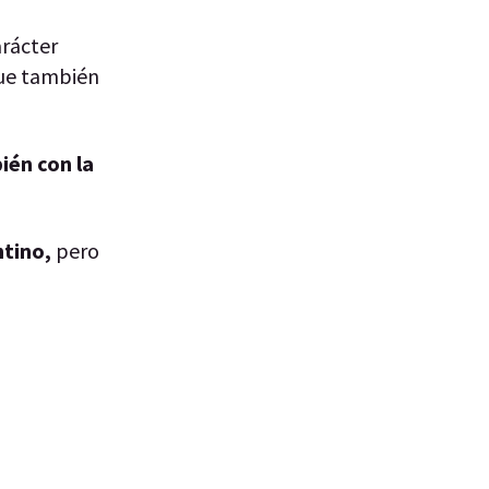
arácter
que también
ién con la
ntino,
pero