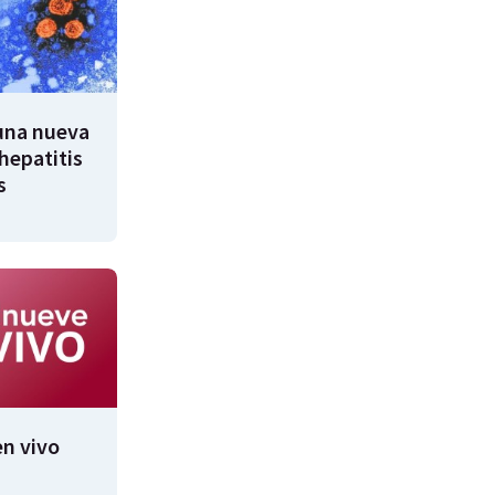
 una nueva
hepatitis
s
n vivo