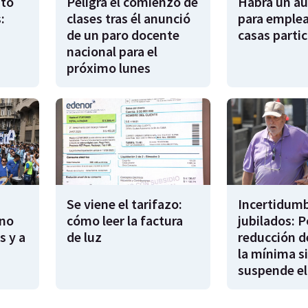
to
Peligra el comienzo de
Habrá un a
:
clases tras él anunció
para emple
de un paro docente
casas partic
nacional para el
próximo lunes
Se viene el tarifazo:
Incertidumb
rno
cómo leer la factura
jubilados: P
s y a
de luz
reducción d
la mínima si
suspende el