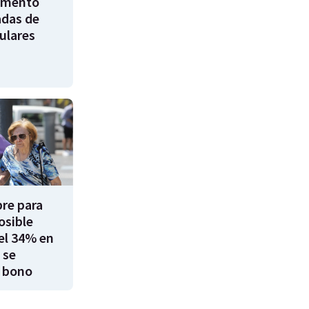
umento
adas de
ulares
re para
osible
el 34% en
 se
 bono