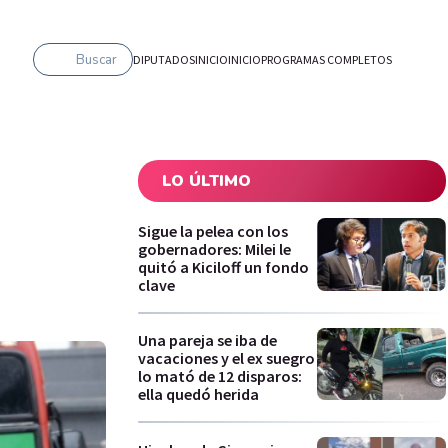
Buscar
DIPUTADOS
INICIO
INICIO
PROGRAMAS COMPLETOS
LO ÚLTIMO
Sigue la pelea con los
gobernadores: Milei le
quitó a Kiciloff un fondo
clave
Una pareja se iba de
vacaciones y el ex suegro
lo mató de 12 disparos:
ella quedó herida