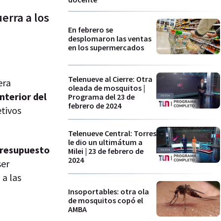
erra a los
En febrero se
desplomaron las ventas
en los supermercados
Telenueve al Cierre: Otra
era
oleada de mosquitos |
interior del
Programa del 23 de
febrero de 2024
etivos
Telenueve Central: Torres
le dio un ultimátum a
resupuesto
Milei | 23 de febrero de
2024
ser
 a las
Insoportables: otra ola
de mosquitos copó el
AMBA