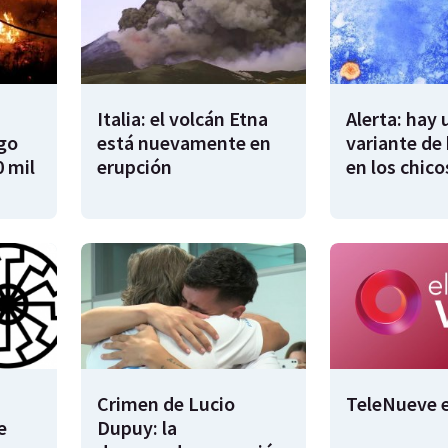
Italia: el volcán Etna
Alerta: hay
ego
está nuevamente en
variante de 
 mil
erupción
en los chico
Crimen de Lucio
TeleNueve e
e
Dupuy: la