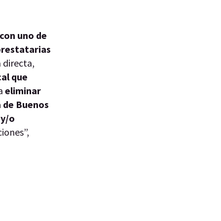
con uno de
prestatarias
 directa,
cal que
 a
eliminar
a de Buenos
 y/o
iones”,