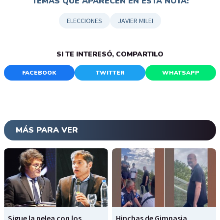
TEMAS QUE APARECEN EN ESTA NOTA:
ELECCIONES
JAVIER MILEI
SI TE INTERESÓ, COMPARTILO
FACEBOOK
TWITTER
WHATSAPP
MÁS PARA VER
Sigue la pelea con los
Hinchas de Gimnasia