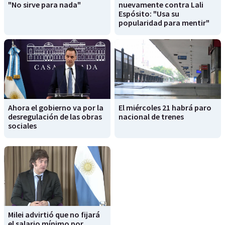
"No sirve para nada"
nuevamente contra Lali
Espósito: "Usa su
popularidad para mentir"
Ahora el gobierno va por la
El miércoles 21 habrá paro
desregulación de las obras
nacional de trenes
sociales
Milei advirtió que no fijará
el salario mínimo por