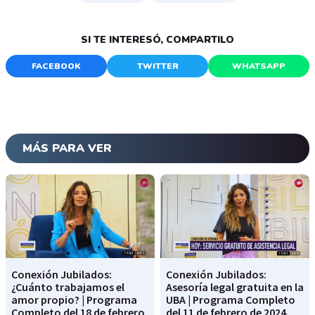
SI TE INTERESÓ, COMPARTILO
FACEBOOK
TWITTER
WHATSAPP
MÁS PARA VER
Conexión Jubilados:
Conexión Jubilados:
¿Cuánto trabajamos el
Asesoría legal gratuita en la
amor propio? | Programa
UBA | Programa Completo
Completo del 18 de febrero
del 11 de febrero de 2024