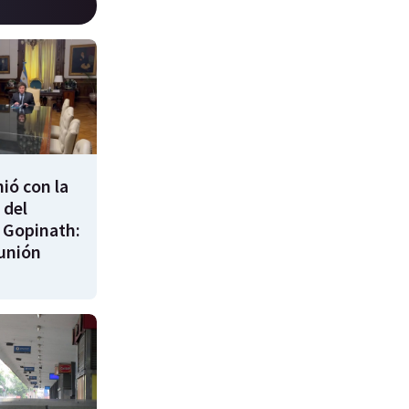
nió con la
 del
 Gopinath:
unión