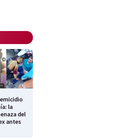
femicidio
a: la
enaza del
 ex antes