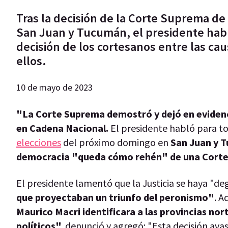
Tras la decisión de la Corte Suprema d
San Juan y Tucumán, el presidente habl
decisión de los cortesanos entre las caus
ellos.
10 de mayo de 2023
"La Corte Suprema demostró y dejó en evidenc
en Cadena Nacional.
El presidente habló para to
elecciones
del próximo domingo en
San Juan y 
democracia "queda cómo rehén" de una Cort
El presidente lamentó que la Justicia se haya "de
que proyectaban un triunfo del peronismo"
. A
Maurico Macri identificara a las provincias n
políticos",
denunció y agregó: "Esta decisión avas