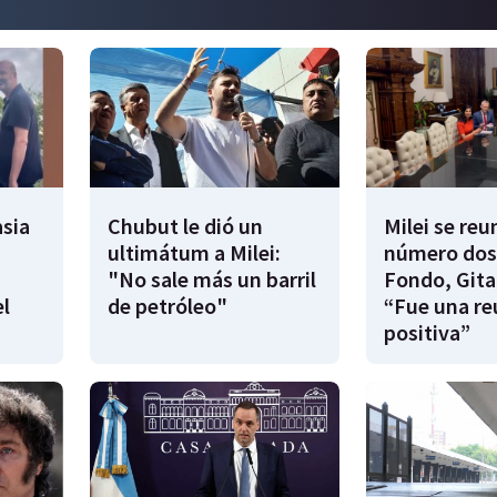
sia
Chubut le dió un
Milei se reu
ultimátum a Milei:
número dos
"No sale más un barril
Fondo, Gita
l
de petróleo"
“Fue una re
positiva”