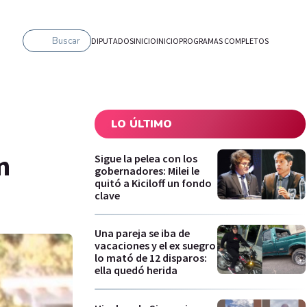
Buscar
DIPUTADOS
INICIO
INICIO
PROGRAMAS COMPLETOS
LO ÚLTIMO
n
Sigue la pelea con los
gobernadores: Milei le
quitó a Kiciloff un fondo
clave
Una pareja se iba de
vacaciones y el ex suegro
lo mató de 12 disparos:
ella quedó herida