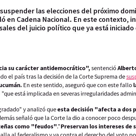
e suspender las elecciones del próximo dom
ó en Cadena Nacional. En este contexto, in
ales del juicio político que ya está iniciado
ia su carácter antidemocrático",
sentenció
Albert
do el país tras la decisión de la Corte Suprema de
sus
Tucumán.
En este sentido, aseguró que con este fallo
l
e
"que está implicada en severas irregularidades admini
gradado" y analizó que
esta decisión "afecta a dos 
demás señaló que la Corte la dio a conocer poco desp
orteñas como "feudos"
."
Preservan los intereses de 
alla al federalismo y va contra el derecho del voto p