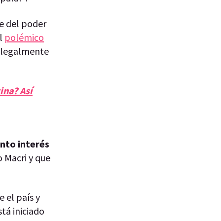
e del poder
el
polémico
 ilegalmente
ina? Así
anto interés
 Macri y que
 el país y
stá iniciado