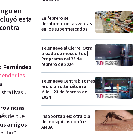
ingo en
cluyó esta
En febrero se
desplomaron las ventas
 contra
en los supermercados
Telenueve al Cierre: Otra
oleada de mosquitos |
Programa del 23 de
febrero de 2024
o Fernández
pender las
Telenueve Central: Torres
a
le dio un ultimátum a
strativas".
Milei | 23 de febrero de
2024
provincias
ués de que
Insoportables: otra ola
de mosquitos copó el
sus amigos
AMBA
opular".