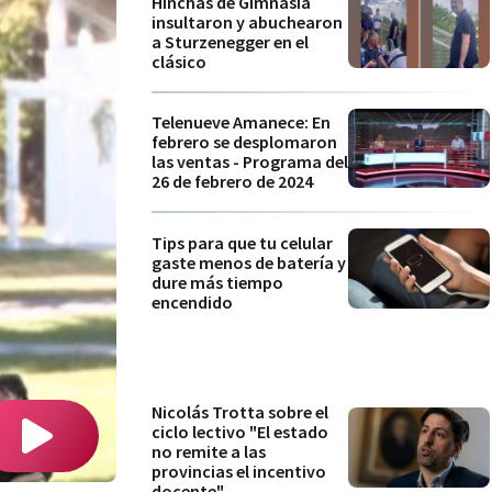
Hinchas de Gimnasia
insultaron y abuchearon
a Sturzenegger en el
clásico
Telenueve Amanece: En
febrero se desplomaron
las ventas - Programa del
26 de febrero de 2024
Tips para que tu celular
gaste menos de batería y
dure más tiempo
encendido
Nicolás Trotta sobre el
ciclo lectivo "El estado
no remite a las
provincias el incentivo
docente"