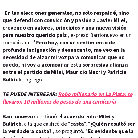
"
En las elecciones generales, no sólo respaldé, sino
que defendí con convicción y pasión a Javier Milei,
creyendo en valores, principios y una nueva visión
para nuestro querido país
", expresó Barrionuevo en un
comunicado. "
Pero hoy, con un sentimiento de
profunda indignación y desencanto, me veo en la
necesidad de alzar mi voz para comunicar que no
puedo, ni voy a acompañar esta sorpresiva alianza
entre el partido de Milei, Mauricio Macri y Patricia
Bullrich
", agregó.
TE PUEDE INTERESAR:
Robo millonario en La Plata: se
llevaron 10 millones de pesos de una carnicería
Barrionuevo
cuestionó el
acuerdo
entre
Milei
y
Bullrich
, a la que calificó de "
casta
". "
¿Quién resultó ser
la verdadera casta?
", se preguntó. "
Es evidente que la