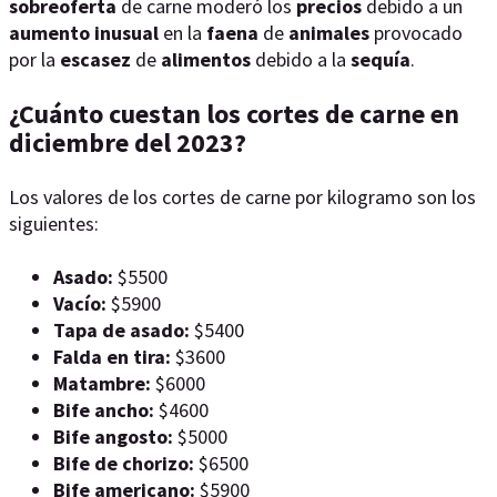
sobreoferta
de carne moderó los
precios
debido a un
aumento inusual
en la
faena
de
animales
provocado
por la
escasez
de
alimentos
debido a la
sequía
.
¿Cuánto cuestan los cortes de carne en
diciembre del 2023?
Los valores de los cortes de carne por kilogramo son los
siguientes:
Asado:
$5500
Vacío:
$5900
Tapa de asado:
$5400
Falda en tira:
$3600
Matambre:
$6000
Bife ancho:
$4600
Bife angosto:
$5000
Bife de chorizo:
$6500
Bife americano:
$5900