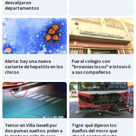
desvalijaron
departamentos
Alerta: hay una nueva
Fue al colegio con
variante de hepatitis en los
"brownies locos" e intoxicó
chicos
a sus compañeros
Temor en Villa Gesell por
Tigre: qué dijeron los
dos pumas sueltos: piden a
dueños del micro que