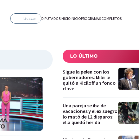
Buscar
DIPUTADOS
INICIO
INICIO
PROGRAMAS COMPLETOS
LO ÚLTIMO
Sigue la pelea con los
gobernadores: Milei le
quitó a Kiciloff un fondo
clave
Una pareja se iba de
vacaciones y el ex suegro
lo mató de 12 disparos:
ella quedó herida