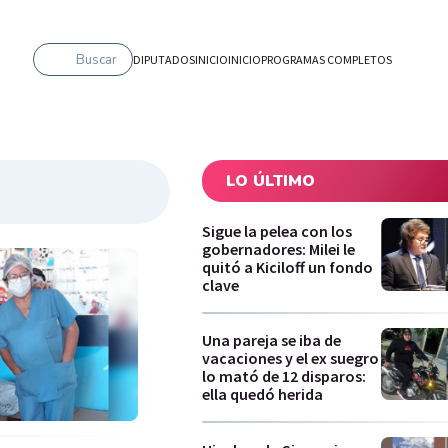
Buscar
DIPUTADOS
INICIO
INICIO
PROGRAMAS COMPLETOS
LO ÚLTIMO
Sigue la pelea con los
gobernadores: Milei le
quitó a Kiciloff un fondo
clave
Una pareja se iba de
vacaciones y el ex suegro
lo mató de 12 disparos:
ella quedó herida