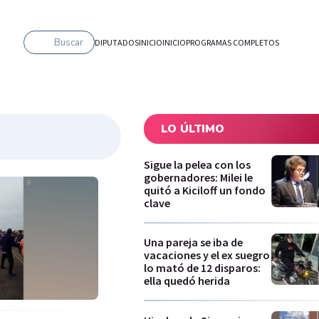
Buscar
DIPUTADOS
INICIO
INICIO
PROGRAMAS COMPLETOS
LO ÚLTIMO
Sigue la pelea con los
gobernadores: Milei le
quitó a Kiciloff un fondo
clave
Una pareja se iba de
vacaciones y el ex suegro
lo mató de 12 disparos:
ella quedó herida