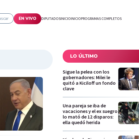
uscar
EN VIVO
DIPUTADOS
INICIO
INICIO
PROGRAMAS COMPLETOS
LO ÚLTIMO
Sigue la pelea con los
gobernadores: Milei le
quitó a Kiciloff un fondo
clave
Una pareja se iba de
vacaciones y el ex suegro
lo mató de 12 disparos:
ella quedó herida