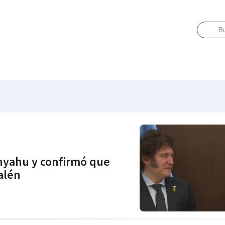
B
anyahu y confirmó que
alén