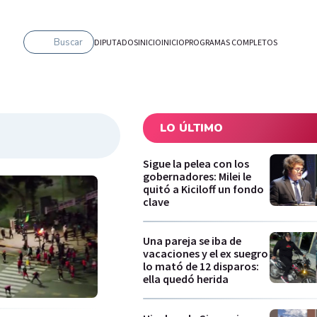
Buscar
DIPUTADOS
INICIO
INICIO
PROGRAMAS COMPLETOS
LO ÚLTIMO
Sigue la pelea con los
gobernadores: Milei le
quitó a Kiciloff un fondo
clave
Una pareja se iba de
vacaciones y el ex suegro
lo mató de 12 disparos:
ella quedó herida