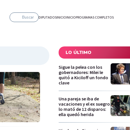
Buscar
DIPUTADOS
INICIO
INICIO
PROGRAMAS COMPLETOS
LO ÚLTIMO
Sigue la pelea con los
gobernadores: Milei le
quitó a Kiciloff un fondo
clave
Una pareja se iba de
vacaciones y el ex suegro
lo mató de 12 disparos:
ella quedó herida