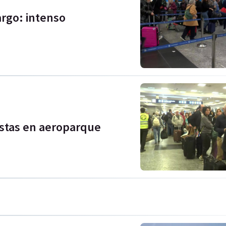
argo: intenso
istas en aeroparque