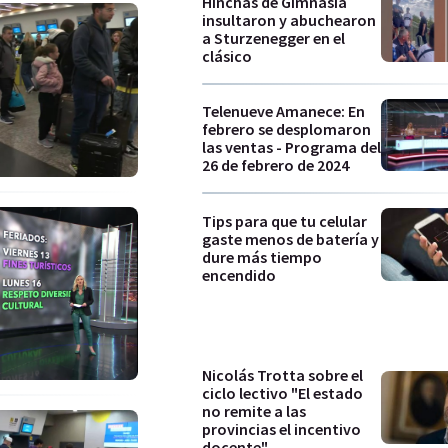
Hinchas de Gimnasia
insultaron y abuchearon
a Sturzenegger en el
clásico
Telenueve Amanece: En
febrero se desplomaron
las ventas - Programa del
26 de febrero de 2024
Tips para que tu celular
gaste menos de batería y
dure más tiempo
encendido
Nicolás Trotta sobre el
ciclo lectivo "El estado
no remite a las
provincias el incentivo
docente"