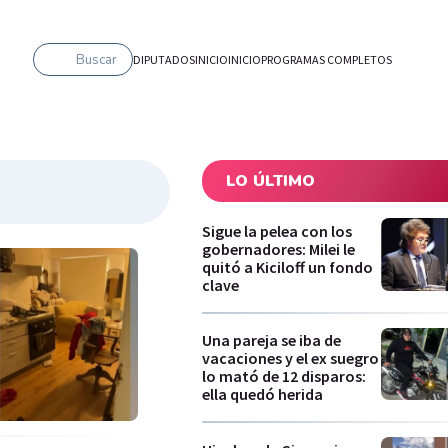
Buscar
DIPUTADOS
INICIO
INICIO
PROGRAMAS COMPLETOS
LO ÚLTIMO
Sigue la pelea con los
gobernadores: Milei le
quitó a Kiciloff un fondo
clave
Una pareja se iba de
vacaciones y el ex suegro
lo mató de 12 disparos:
ella quedó herida